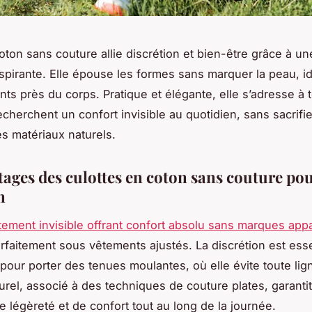
coton sans couture allie discrétion et bien-être grâce à un
spirante. Elle épouse les formes sans marquer la peau, i
ts près du corps. Pratique et élégante, elle s’adresse à 
echerchent un confort invisible au quotidien, sans sacrifier
es matériaux naturels.
tages des culottes en coton sans couture pou
n
ement invisible offrant confort absolu sans marques app
arfaitement sous vêtements ajustés. La discrétion est esse
our porter des tenues moulantes, où elle évite toute lign
turel, associé à des techniques de couture plates, garanti
e légèreté et de confort tout au long de la journée.