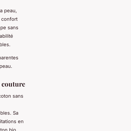
la peau,
n confort
upe sans
bilité
bles.
parentes
a peau.
s couture
coton sans
bles. Sa
ritations en
oton bio