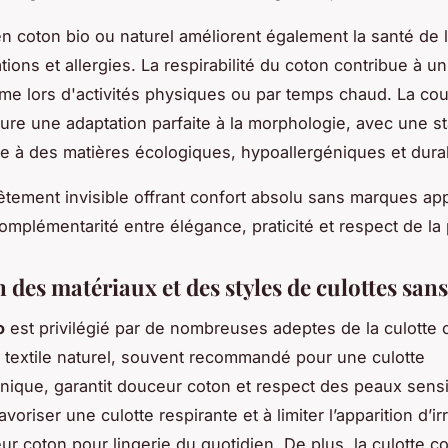
en coton bio ou naturel améliorent également la santé de 
itations et allergies. La respirabilité du coton contribue à u
me lors d'activités physiques ou par temps chaud. La co
ure une adaptation parfaite à la morphologie, avec une sta
e à des matières écologiques, hypoallergéniques et dura
tement invisible offrant confort absolu sans marques ap
complémentarité entre élégance, praticité et respect de l
 des matériaux et des styles de culottes san
o
est privilégié par de nombreuses adeptes de la culotte 
 textile naturel, souvent recommandé pour une culotte
nique, garantit douceur coton et respect des peaux sensi
avoriser une culotte respirante et à limiter l’apparition d’ir
leur coton pour lingerie du quotidien. De plus, la culotte c