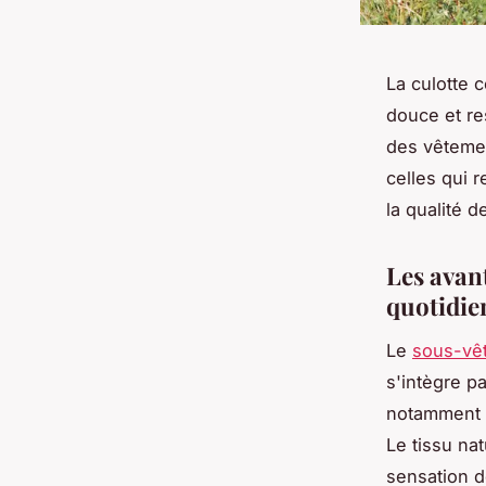
La culotte 
douce et re
des vêtemen
celles qui r
la qualité d
Les avan
quotidie
Le
sous-vêt
s'intègre p
notamment p
Le tissu na
sensation d