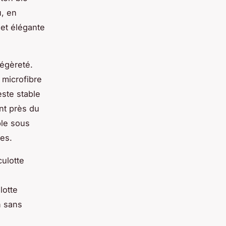
u, en
 et élégante
légèreté.
 microfibre
este stable
nt près du
ble sous
es.
culotte
lotte
n sans