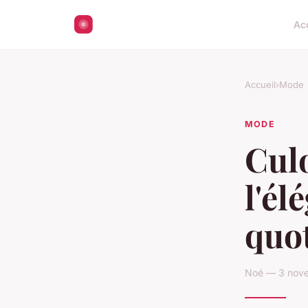
Ac
Accueil
›
Mode
MODE
Culo
l'él
quo
Noé — 3 nove