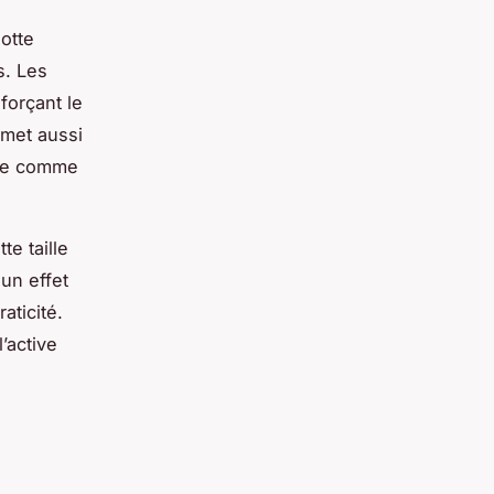
otte
s. Les
forçant le
omet aussi
ale comme
te taille
un effet
aticité.
’active