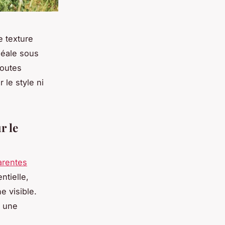
e texture
déale sous
toutes
 le style ni
r le
arentes
ntielle,
e visible.
t une