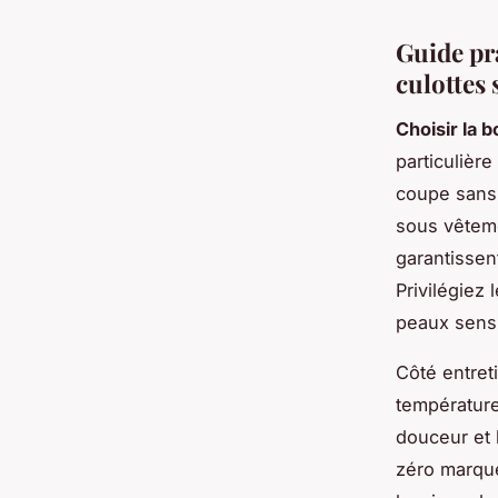
Guide pra
culottes
Choisir la 
particulière
coupe sans 
sous vêteme
garantissen
Privilégiez
peaux sensi
Côté entret
température
douceur et l
zéro marque