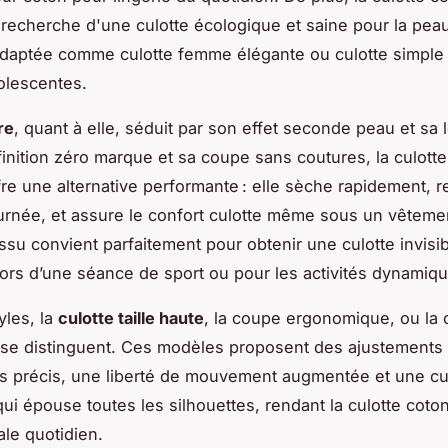
 recherche d'une culotte écologique et saine pour la pea
 adaptée comme culotte femme élégante ou culotte simple
olescentes.
re
, quant à elle, séduit par son effet seconde peau et sa 
finition zéro marque et sa coupe sans coutures, la culotte
fre une alternative performante : elle sèche rapidement, r
ournée, et assure le confort culotte même sous un vêteme
issu convient parfaitement pour obtenir une culotte invisi
ors d’une séance de sport ou pour les activités dynamiqu
yles, la
culotte taille haute
, la coupe ergonomique, ou la 
 se distinguent. Ces modèles proposent des ajustements
 précis, une liberté de mouvement augmentée et une cu
qui épouse toutes les silhouettes, rendant la culotte coto
ale quotidien.