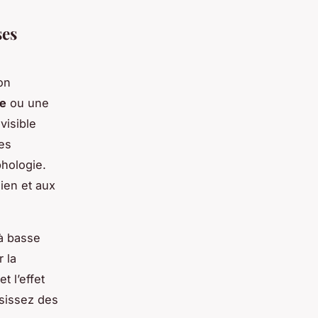
ses
on
te
ou une
visible
es
phologie.
dien et aux
 à basse
 la
t l’effet
isissez des