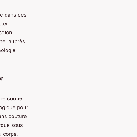
uve dans des
ster
 coton
gne, auprès
nologie
de
une
coupe
logique pour
sans couture
arque sous
u corps.