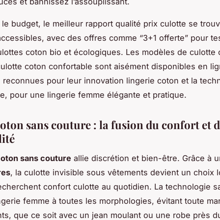
uces et bannissez l’assouplissant.
le budget, le meilleur rapport qualité prix culotte se tro
accessibles, avec des offres comme “3+1 offerte” pour te
ulottes coton bio et écologiques. Les modèles de culotte
culotte coton confortable sont aisément disponibles en li
reconnues pour leur innovation lingerie coton et la tech
e, pour une lingerie femme élégante et pratique.
oton sans couture : la fusion du confort et 
lité
coton sans couture
allie discrétion et bien-être. Grâce à 
res
, la culotte invisible sous vêtements devient un choix 
recherchent confort culotte au quotidien. La technologie 
ingerie femme à toutes les morphologies, évitant toute m
ts, que ce soit avec un jean moulant ou une robe près d