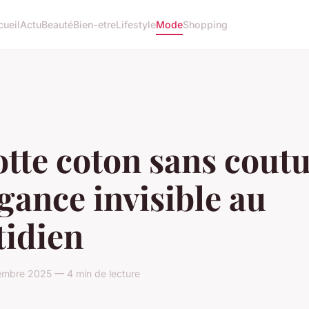
cueil
Actu
Beauté
Bien-etre
Lifestyle
Mode
Shopping
tte coton sans coutu
égance invisible au
tidien
mbre 2025 — 4 min de lecture