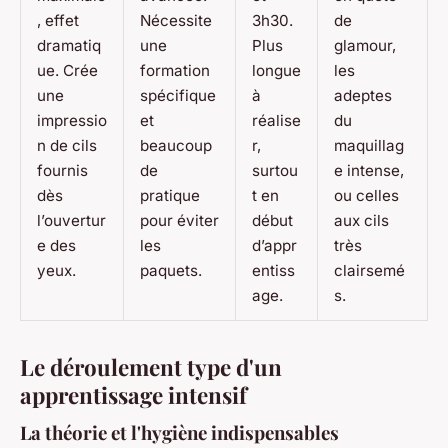
, effet
Nécessite
3h30.
de
dramatiq
une
Plus
glamour,
ue. Crée
formation
longue
les
une
spécifique
à
adeptes
impressio
et
réalise
du
n de cils
beaucoup
r,
maquillag
fournis
de
surtou
e intense,
dès
pratique
t en
ou celles
l’ouvertur
pour éviter
début
aux cils
e des
les
d’appr
très
yeux.
paquets.
entiss
clairsemé
age.
s.
Le déroulement type d'un
apprentissage intensif
La théorie et l'hygiène indispensables