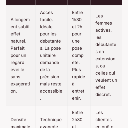
Accès
Entre
Les
Allongem
facile.
1h30
femmes
ent subtil,
Idéale
et 2h
actives,
effet
pour les
pour
les
naturel.
débutante
une
débutante
Parfait
s. La pose
pose
s en
pour un
unitaire
compl
extension
regard
demande
ète.
s, ou
éveillé
de la
Plus
celles qui
sans
précision
rapide
veulent un
exagérati
mais reste
à
effet
on.
accessible
entret
discret.
.
enir.
Entre
Les
Densité
Technique
2h30
clientes
maximale
avancée.
et
en quête